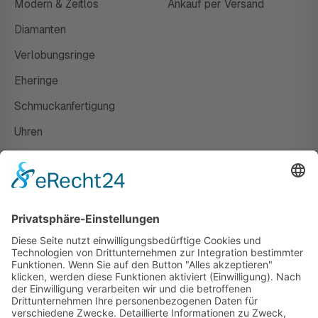
Modern & Zeitlos
Ankauf per Versand
Diamanten
Verlobungsringe
Eheringe
Schmuckanfertigung
Uhren
Gutscheine
HAUS
Susanne Steiger
Geschäfte
Newsletter
Kontakt