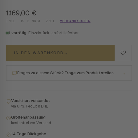
1.169,00
€
INKL. 19 % MWST. ZZGL.
VERSANDKOSTEN
1 vorrätig
· Einzelstück, sofort lieferbar
IN DEN WARENKORB
→
Fragen zu diesem Stück?
Frage zum Produkt stellen
→
Versichert versendet
via UPS, FedEx & DHL
Größenanpassung
kostenfrei vor Versand
14 Tage Rückgabe