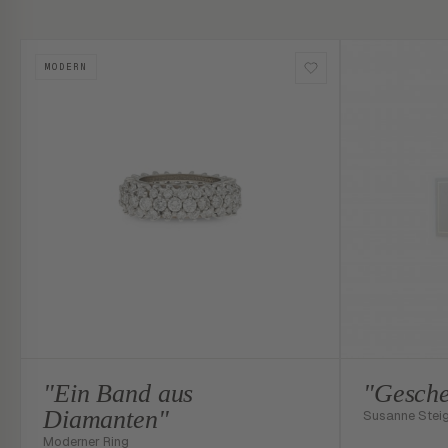
MODERN
"Ein Band aus
"Gesche
Diamanten"
Susanne Stei
Moderner Ring