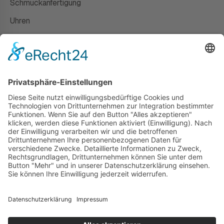
Schmuckanfertigung
Uhren
Gutscheine
HAUS
Susanne Steiger
Geschäfte
Newsletter
Kontakt
© 2026 JUWELIER STEIGER
IMPRESSUM
AGB
DATENSCHUTZ
WIDERRUF