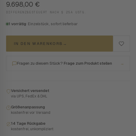
9.698,00
€
DIFFERENZBESTEUERT NACH § 25A USTG.
1 vorrätig
· Einzelstück, sofort lieferbar
IN DEN WARENKORB
→
Fragen zu diesem Stück?
Frage zum Produkt stellen
→
Versichert versendet
via UPS, FedEx & DHL
Größenanpassung
kostenfrei vor Versand
14 Tage Rückgabe
kostenfrei, unkompliziert