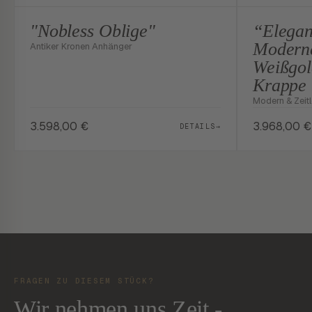
"Nobless Oblige"
“Elegan
Moderne
Antiker Kronen Anhänger
Weißgol
Krappe 
Modern & Zeit
3.598,00
€
3.968,00
€
DETAILS
→
FRAGEN ZU DIESEM STÜCK?
Wir nehmen uns Zeit -