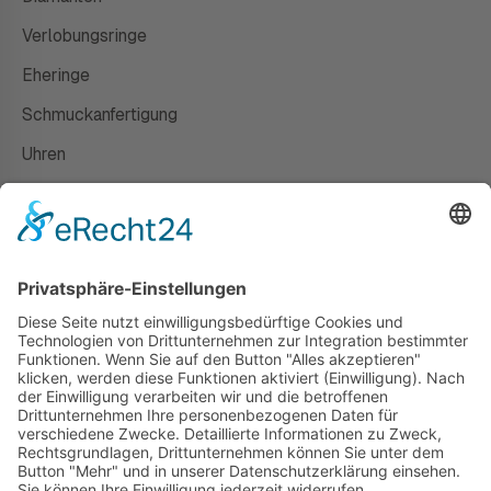
Verlobungsringe
Eheringe
Schmuckanfertigung
Uhren
Gutscheine
HAUS
Susanne Steiger
Geschäfte
Newsletter
Kontakt