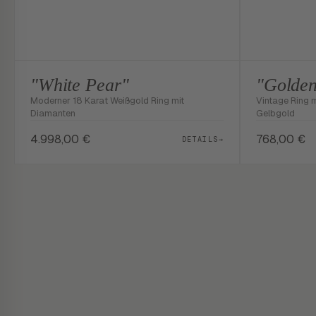
"White Pear"
"Golden
Moderner 18 Karat Weißgold Ring mit
Vintage Ring mi
Diamanten
Gelbgold
4.998,00
€
768,00
€
DETAILS
→