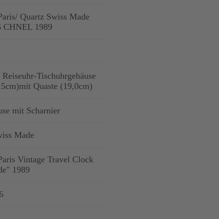
ris/ Quartz Swiss Made
6 CHNEL 1989
 Reiseuhr-Tischuhrgehäuse
,5cm)mit Quaste (19,0cm)
se mit Scharnier
wiss Made
ris Vintage Travel Clock
de" 1989
6