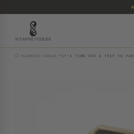
/
SCHMUCK
/
UHREN
/
"IT'S TIME FOR A TRIP TO PA
VINTAGE · EINZELSTÜCK