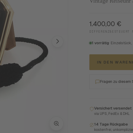
Vintage Reiseuhr
1.400,00
€
DIFFERENZBESTEUERT 
1 vorrätig
· Einzelstück,
IN DEN WARE
Fragen zu diesem
Versichert versendet
via UPS, FedEx & DHL
14 Tage Rückgabe
kostenfrei, unkomplizie