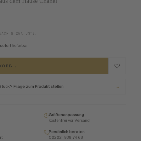
 aus dem Hause Chanel
NACH § 25A USTG.
 sofort lieferbar
NKORB
→
 Stück?
Frage zum Produkt stellen
→
Größenanpassung
kostenfrei vor Versand
Persönlich beraten
rt
02222 · 939 74 68