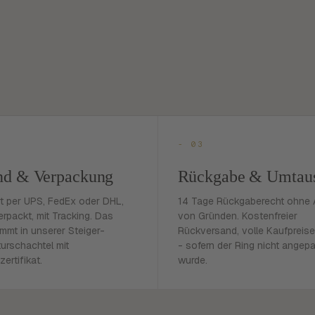
- 03
nd & Verpackung
Rückgabe & Umtau
rt per UPS, FedEx oder DHL,
14 Tage Rückgaberecht ohne
erpackt, mit Tracking. Das
von Gründen. Kostenfreier
mmt in unserer Steiger-
Rückversand, volle Kaufpreise
urschachtel mit
- sofern der Ring nicht angep
zertifikat.
wurde.