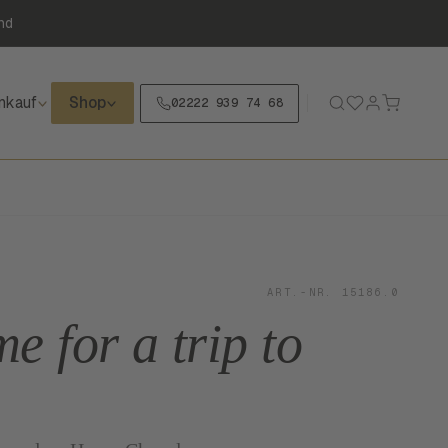
nd
nkauf
Shop
02222 939 74 68
ART.-NR. 15186.0
ime for a trip to