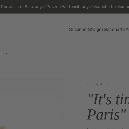
Persönliche Beratung
Präzise Wertermittlung
Versicherter Versa
Susanne Steiger
Geschäfte
A
RIS"
VINTAGE UHREN
"It's t
Paris"