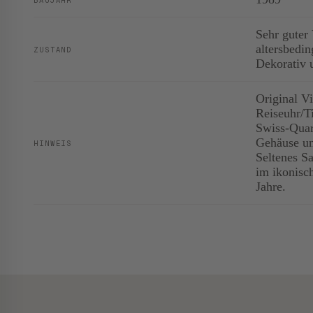
Sehr guter
altersbedi
ZUSTAND
Dekorativ 
Original 
Reiseuhr/T
Swiss-Quar
Gehäuse un
HINWEIS
Seltenes S
im ikonisc
Jahre.