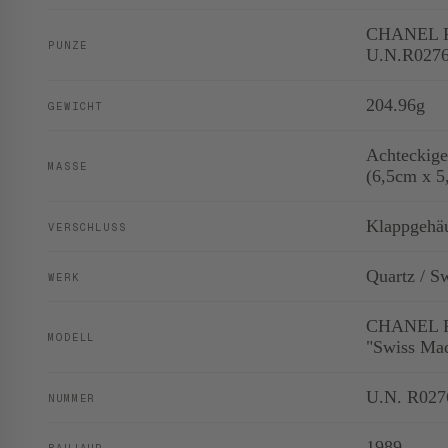
CHANEL Pa
PUNZE
U.N.R027
204.96g
GEWICHT
Achteckige
MASSE
(6,5cm x 5
Klappgehäu
VERSCHLUSS
Quartz / S
WERK
CHANEL Pa
MODELL
"Swiss Ma
U.N. R027
NUMMER
1989
BAUJAHR