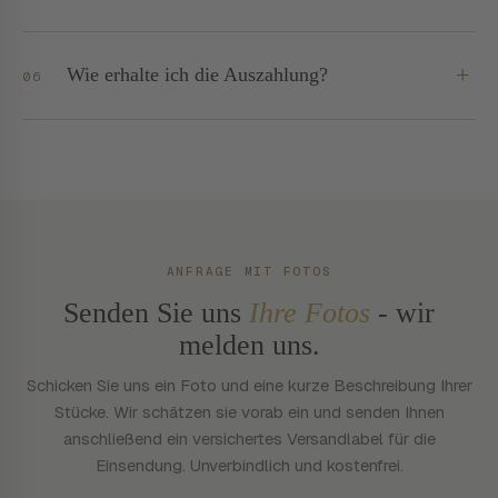
öffentlichen Listen, keine Weitergabe Ihrer Daten.
Nein. Es gibt eine Aufwandspauschale von 50 € für
Bewertung und versicherten Versand. Bei Ankauf wird
sie vollständig angerechnet. Bei Rücksendung wird sie
+
Wie erhalte ich die Auszahlung?
06
transparent in Rechnung gestellt. Sonst nichts.
Ausschließlich per Überweisung auf das von Ihnen
angegebene deutsche Konto. Nachvollziehbar,
dokumentiert, sicher. Üblicherweise innerhalb von 24
Stunden nach Annahme des Angebots.
ANFRAGE MIT FOTOS
Senden Sie uns
Ihre Fotos
- wir
melden uns.
Schicken Sie uns ein Foto und eine kurze Beschreibung Ihrer
Stücke. Wir schätzen sie vorab ein und senden Ihnen
anschließend ein versichertes Versandlabel für die
Einsendung. Unverbindlich und kostenfrei.