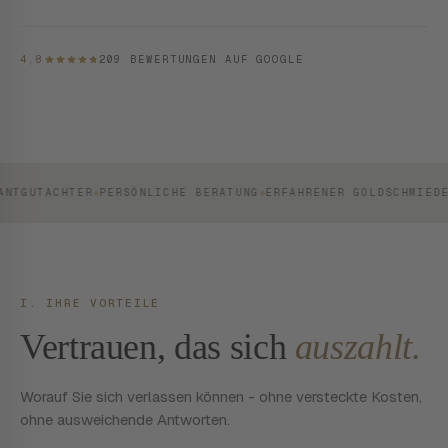
4,8
209 BEWERTUNGEN AUF GOOGLE
4,8 VON 5 STERNEN AUS 209 BEWERTUNGEN AUF GOOGLE
BORNHEIM & KERPEN · VERSAND DEUTSCHLANDWEIT
UTACHTER
◆
PERSÖNLICHE BERATUNG
◆
ERFAHRENER GOLDSCHMIEDEMEIS
I. IHRE VORTEILE
Vertrauen, das sich
auszahlt.
Worauf Sie sich verlassen können - ohne versteckte Kosten,
ohne ausweichende Antworten.