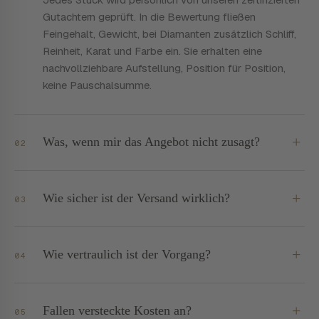
Gutachtern geprüft. In die Bewertung fließen
Feingehalt, Gewicht, bei Diamanten zusätzlich Schliff,
Reinheit, Karat und Farbe ein. Sie erhalten eine
nachvollziehbare Aufstellung, Position für Position,
keine Pauschalsumme.
+
Was, wenn mir das Angebot nicht zusagt?
02
Dann senden wir Ihnen alle Stücke vollständig und
versichert zurück - es bleibt allein die
Aufwandspauschale von 50 €. Das ist unsere Gold-
+
Wie sicher ist der Versand wirklich?
03
zurück-Garantie: Sie gehen keinerlei
UPS bis 10.000 €, FedEx bis 25.000 €. Alles
Verkaufsverpflichtung ein, Ihre Entscheidung steht
vollversichert, neutral verpackt, lückenlos getrackt. Bei
immer an erster Stelle.
höheren Werten organisieren wir einen Werttransport
+
Wie vertraulich ist der Vorgang?
04
mit Kurier und individueller Versicherung.
Die Verpackung trägt keinerlei Hinweis auf Inhalt oder
Absender-Branche. Intern behandeln wir jede
Einsendung vertraulich und nachvollziehbar - keine
+
Fallen versteckte Kosten an?
05