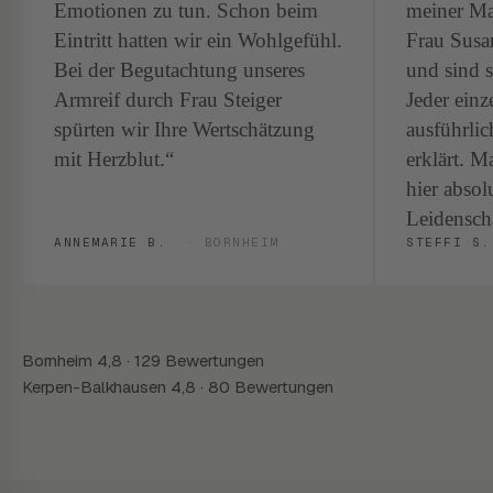
Emotionen zu tun. Schon beim
meiner Ma
Eintritt hatten wir ein Wohlgefühl.
Frau Susan
Bei der Begutachtung unseres
und sind s
Armreif durch Frau Steiger
Jeder ein
spürten wir Ihre Wertschätzung
ausführlic
mit Herzblut.
erklärt. M
hier absol
Leidensch
ANNEMARIE B.
BORNHEIM
STEFFI S
Bornheim
4,8
·
129 Bewertungen
Kerpen-Balkhausen
4,8
·
80 Bewertungen