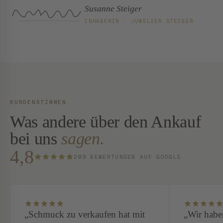
Susanne Steiger
INHABERIN · JUWELIER STEIGER
KUNDENSTIMMEN
Was andere über den Ankauf
bei uns
sagen.
4,8
209 BEWERTUNGEN AUF GOOGLE
4,8 von 5 Sternen aus 209 Google-Bewertungen
Schmuck zu verkaufen hat mit
Wir habe