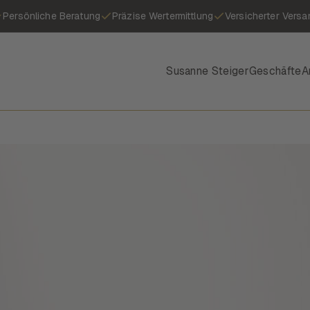
Persönliche Beratung
Präzise Wertermittlung
Versicherter Versa
Susanne Steiger
Geschäfte
A