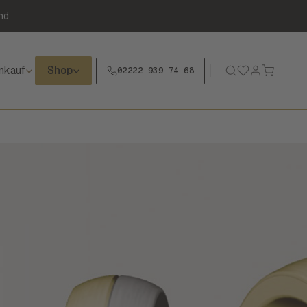
nd
nkauf
Shop
02222 939 74 68