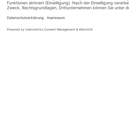
Ic
Ab
Juwelier Steiger
BORNHEIM · KERPEN
Antik-, Vintage- und Diamantschmuck. Zwei
Geschäfte in Bornheim und Kerpen, ein
Versandankauf deutschlandweit.
BORNHEIM
KERPEN