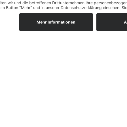
liegen.
E-Mail-Adresse
ANMELDEN
h möchte den Newsletter erhalten und stimme der
Datenschutzerklärung
zu.
meldung jederzeit möglich.
SHOP
ANKAUF
Eigenkollektion
Ankauf
Vintage & Antik
Ankauf vor O
Modern & Zeitlos
Ankauf per 
Diamanten
Verlobungsringe