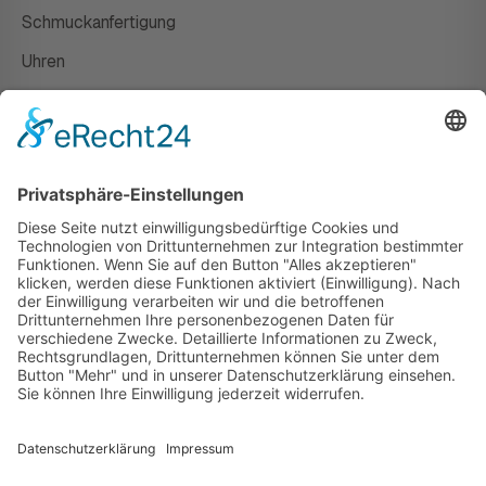
Schmuckanfertigung
Uhren
Gutscheine
HAUS
Susanne Steiger
Geschäfte
Newsletter
Kontakt
© 2026 JUWELIER STEIGER
IMPRESSUM
AGB
DATENSCHUTZ
WIDERRUF