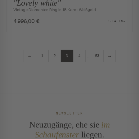
"Lovely white"
Vintage Diamanten Ring in 18 Karat Weißgold
4.998,00
€
DETAILS
→
←
→
…
1
2
3
4
53
NEWSLETTER
Neuzugänge, ehe sie
im
Schaufenster
liegen.