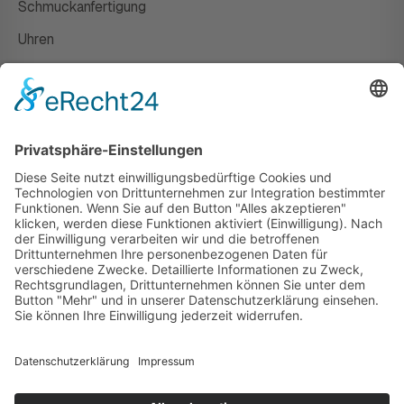
Schmuckanfertigung
Uhren
Gutscheine
HAUS
Susanne Steiger
Geschäfte
Newsletter
Kontakt
© 2026 JUWELIER STEIGER
IMPRESSUM
AGB
DATENSCHUTZ
WIDERRUF