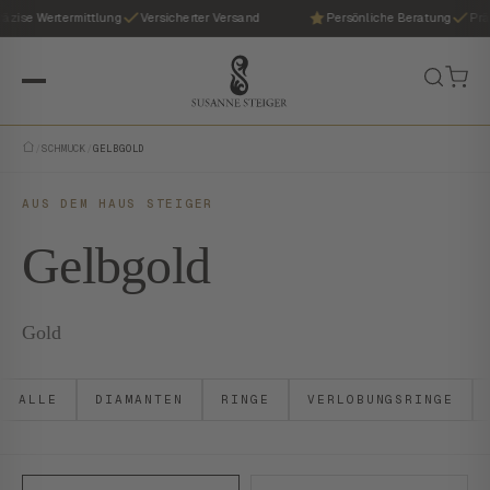
ise Wertermittlung
Versicherter Versand
Persönliche Beratung
Präzis
/
SCHMUCK
/
GELBGOLD
AUS DEM HAUS STEIGER
Gelbgold
Gold
ALLE
DIAMANTEN
RINGE
VERLOBUNGSRINGE