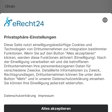
Uhren
Gutscheine
HAUS
Susanne Steiger
Geschäfte
Newsletter
Kontakt
© 2026 JUWELIER STEIGER
IMPRESSUM
AGB
DATENSCHUTZ
WIDERRUF