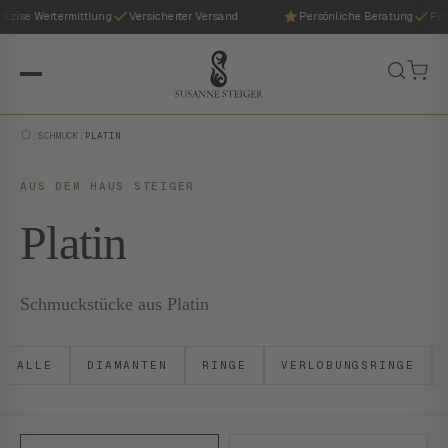
ise Wertermittlung
Versicherter Versand
Persönliche Beratung
Präzi
/
SCHMUCK
/
PLATIN
AUS DEM HAUS STEIGER
Platin
Schmuckstücke aus Platin
ALLE
DIAMANTEN
RINGE
VERLOBUNGSRINGE