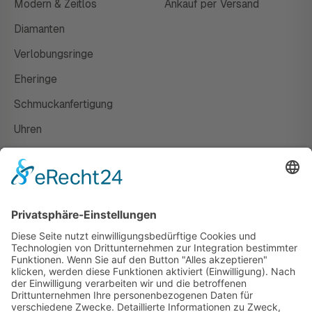
Modern & Zeitlos
Ankauf per Versand
Diamanten
Verlobungsringe
Eheringe
Schmuckanfertigung
Uhren
Gutscheine
HAUS
Susanne Steiger
Geschäfte
Newsletter
Kontakt