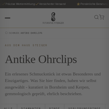
g
Präzise Wertermittlung
Versicherter Versand
Persönliche Beratung
/
SCHMUCK
/
ANTIKE OHRCLIPS
AUS DEM HAUS STEIGER
Antike Ohrclips
Ein erlesenes Schmuckstück ist etwas Besonderes und
Einzigartiges. Was Sie hier finden, haben wir selbst
ausgewählt - kuratiert in Bornheim und Kerpen,
gemmologisch geprüft, ehrlich beschrieben.
ALLE
DIAMANTEN
RINGE
VERLOBUNGSRINGE