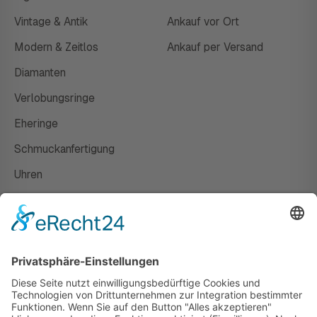
Vintage & Antik
Ankauf vor Ort
Modern & Zeitlos
Ankauf per Versand
Diamanten
Verlobungsringe
Eheringe
Schmuckanfertigung
Uhren
Gutscheine
HAUS
Susanne Steiger
Geschäfte