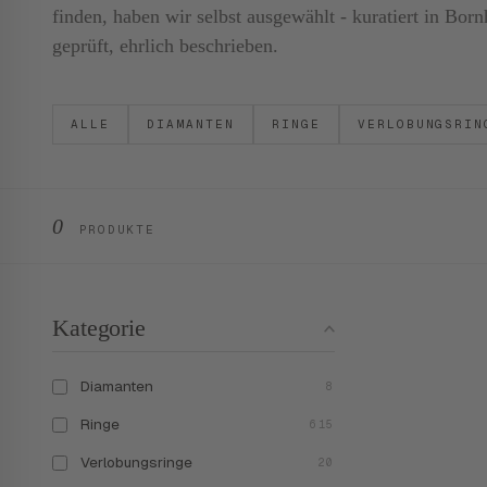
finden, haben wir selbst ausgewählt - kuratiert in B
geprüft, ehrlich beschrieben.
ALLE
DIAMANTEN
RINGE
VERLOBUNGSRIN
0
PRODUKTE
Kategorie
Diamanten
8
Ringe
615
Verlobungsringe
20