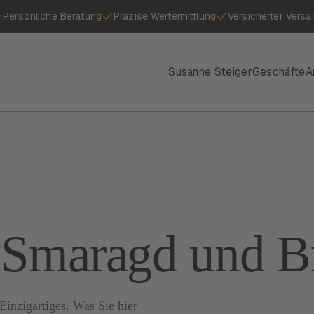
Persönliche Beratung
Präzise Wertermittlung
Versicherter Versa
Susanne Steiger
Geschäfte
A
N
Smaragd und Br
inzigartiges. Was Sie hier