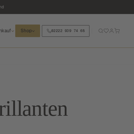
nd
nkauf
Shop
02222 939 74 68
illanten