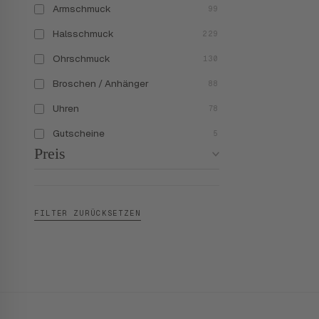
Armschmuck
99
Halsschmuck
229
Ohrschmuck
130
Broschen / Anhänger
88
Uhren
78
Gutscheine
5
Preis
FILTER ZURÜCKSETZEN