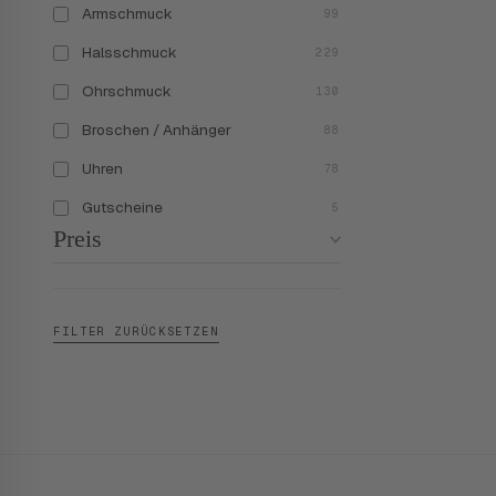
Armschmuck
99
Halsschmuck
229
Ohrschmuck
130
Broschen / Anhänger
88
Uhren
78
Gutscheine
5
Preis
FILTER ZURÜCKSETZEN