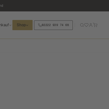
nd
nkauf
Shop
02222 939 74 68