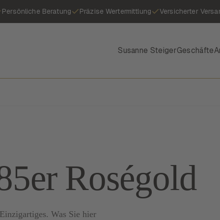
Persönliche Beratung
Präzise Wertermittlung
Versicherter Versa
Susanne Steiger
Geschäfte
A
585er Roségold
inzigartiges. Was Sie hier