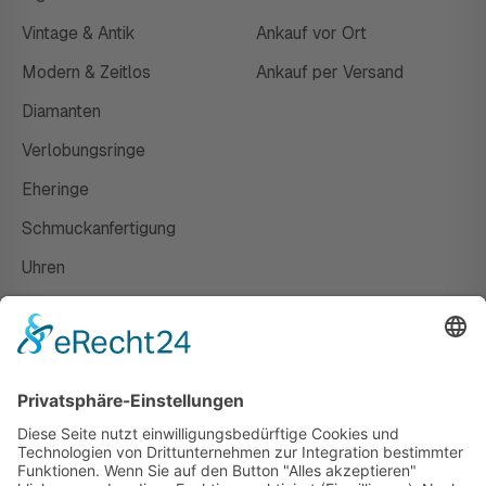
Vintage & Antik
Ankauf vor Ort
Modern & Zeitlos
Ankauf per Versand
Diamanten
Verlobungsringe
Eheringe
Schmuckanfertigung
Uhren
Gutscheine
HAUS
Susanne Steiger
Geschäfte