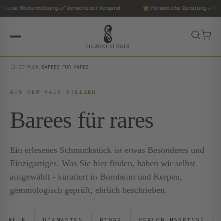
räzise Wertermittlung
Versicherter Versand
Persönliche Beratung
Pr
/
SCHMUCK
/
BAREES FÜR RARES
AUS DEM HAUS STEIGER
Barees für rares
Ein erlesenes Schmuckstück ist etwas Besonderes und
Einzigartiges. Was Sie hier finden, haben wir selbst
ausgewählt - kuratiert in Bornheim und Kerpen,
gemmologisch geprüft, ehrlich beschrieben.
ALLE
DIAMANTEN
RINGE
VERLOBUNGSRINGE