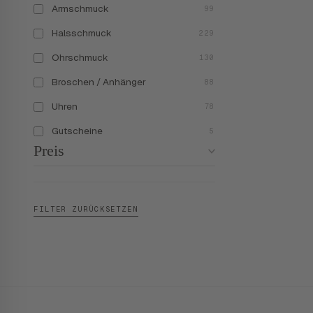
Armschmuck
99
Halsschmuck
229
Ohrschmuck
130
Broschen / Anhänger
88
Uhren
78
Gutscheine
5
Preis
FILTER ZURÜCKSETZEN