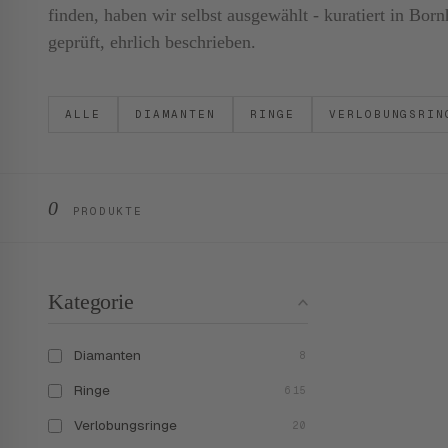
finden, haben wir selbst ausgewählt - kuratiert in B
geprüft, ehrlich beschrieben.
ALLE
DIAMANTEN
RINGE
VERLOBUNGSRIN
0
PRODUKTE
Kategorie
Diamanten
8
Ringe
615
Verlobungsringe
20