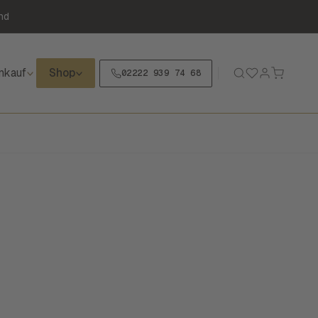
nd
nkauf
Shop
02222 939 74 68