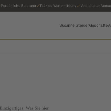
Persönliche Beratung
Präzise Wertermittlung
Versicherter Versa
Susanne Steiger
Geschäfte
A
inzigartiges. Was Sie hier