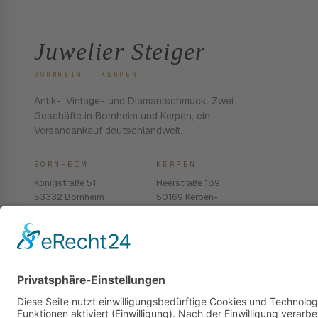
Juwelier Steiger
BORNHEIM · KERPEN
Antik-, Vintage- und Diamantschmuck. Zwei
Geschäfte in Bornheim und Kerpen, ein
Versandankauf deutschlandweit.
BORNHEIM
KERPEN
Königstraße 51
Heerstraße 189
53332 Bornheim
50169 Kerpen-
Balkhausen
02222 · 939 74 68
02237 · 603 96 13