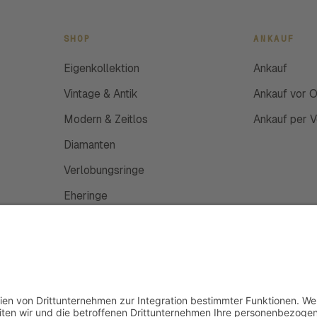
SHOP
ANKAUF
Eigenkollektion
Ankauf
Vintage & Antik
Ankauf vor O
Modern & Zeitlos
Ankauf per 
Diamanten
Verlobungsringe
Eheringe
Schmuckanfertigung
Uhren
Gutscheine