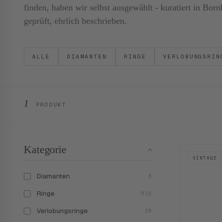
finden, haben wir selbst ausgewählt - kuratiert in B
geprüft, ehrlich beschrieben.
ALLE
DIAMANTEN
RINGE
VERLOBUNGSRIN
1
PRODUKT
Kategorie
VINTAGE
Diamanten
8
Ringe
615
Verlobungsringe
20