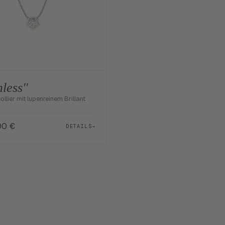
less"
llier mit lupenreinem Brillant
,00
€
DETAILS
→