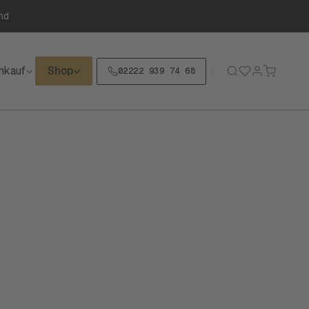
nd
nkauf
Shop
02222 939 74 68