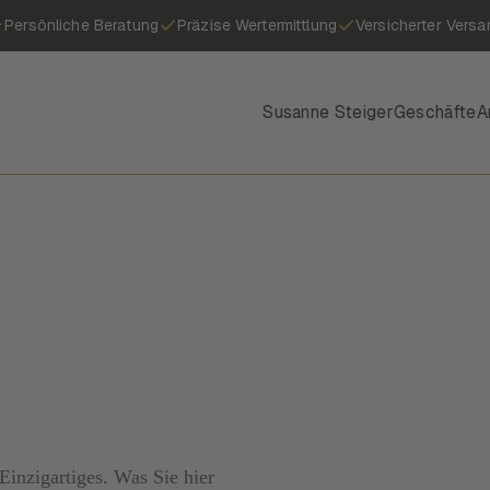
Persönliche Beratung
Präzise Wertermittlung
Versicherter Versa
Susanne Steiger
Geschäfte
A
inzigartiges. Was Sie hier