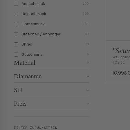
Armschmuck
100
Halsschmuck
229
Ohrschmuck
131
Broschen / Anhänger
89
Uhren
78
"Seam
Gutscheine
5
Weißgoldco
Material
1.02 ct.
10.998
Diamanten
Stil
Preis
FILTER ZURÜCKSETZEN