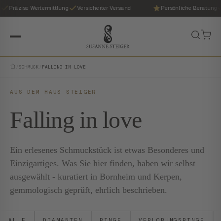
Präzise Wertermittlung
Versicherter Versand
Persönliche Beratung
/
SCHMUCK
/
FALLING IN LOVE
AUS DEM HAUS STEIGER
Falling in love
Ein erlesenes Schmuckstück ist etwas Besonderes und
Einzigartiges. Was Sie hier finden, haben wir selbst
ausgewählt - kuratiert in Bornheim und Kerpen,
gemmologisch geprüft, ehrlich beschrieben.
ALLE
DIAMANTEN
RINGE
VERLOBUNGSRINGE