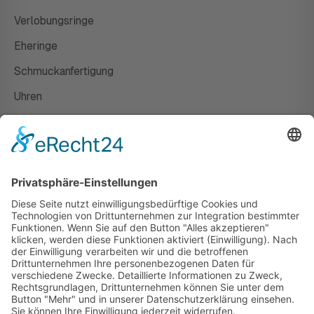
Verlobungsringe
Eheringe
Schmuckanfertigung
Uhren
Gutscheine
HAUS
Susanne Steiger
Geschäfte
Newsletter
Kontakt