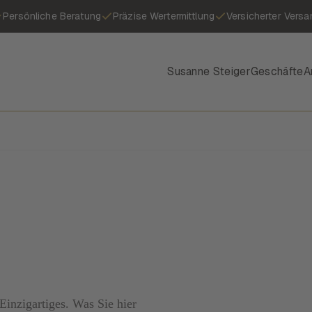
Persönliche Beratung
Präzise Wertermittlung
Versicherter Versa
Susanne Steiger
Geschäfte
A
inzigartiges. Was Sie hier