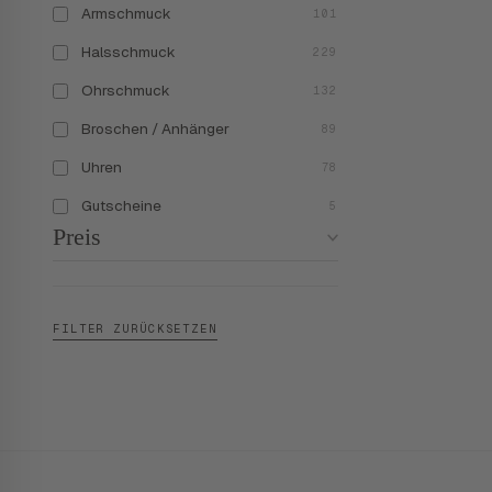
Armschmuck
101
Halsschmuck
229
Ohrschmuck
132
Broschen / Anhänger
89
Uhren
78
Gutscheine
5
Preis
FILTER ZURÜCKSETZEN