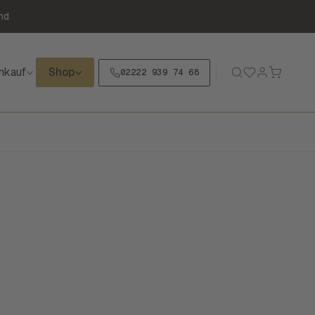
nd
nkauf
Shop
02222 939 74 68