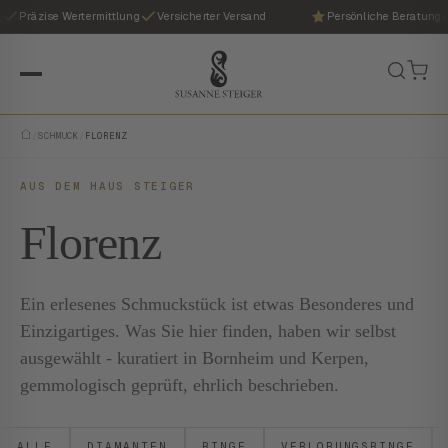
Präzise Wertermittlung
Versicherter Versand
Persönliche Beratung
/
SCHMUCK
/
FLORENZ
AUS DEM HAUS STEIGER
Florenz
Ein erlesenes Schmuckstück ist etwas Besonderes und
Einzigartiges. Was Sie hier finden, haben wir selbst
ausgewählt - kuratiert in Bornheim und Kerpen,
gemmologisch geprüft, ehrlich beschrieben.
ALLE
DIAMANTEN
RINGE
VERLOBUNGSRINGE