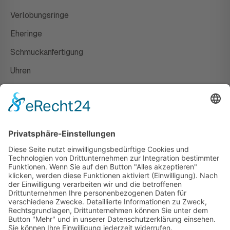
Verlobungsringe
Eheringe
Schmuckanfertigung
Uhren
Gutscheine
HAUS
Susanne Steiger
Geschäfte
Newsletter
Kontakt