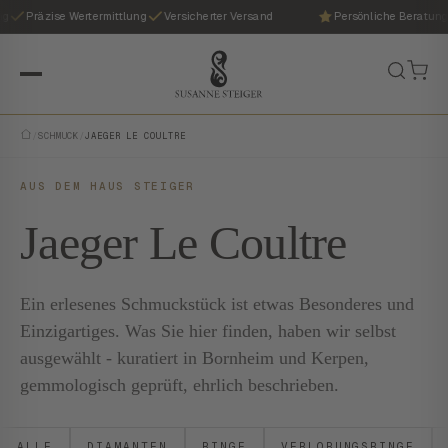
g
Präzise Wertermittlung
Versicherter Versand
Persönliche Beratung
/
SCHMUCK
/
JAEGER LE COULTRE
AUS DEM HAUS STEIGER
Jaeger Le Coultre
Ein erlesenes Schmuckstück ist etwas Besonderes und
Einzigartiges. Was Sie hier finden, haben wir selbst
ausgewählt - kuratiert in Bornheim und Kerpen,
gemmologisch geprüft, ehrlich beschrieben.
ALLE
DIAMANTEN
RINGE
VERLOBUNGSRINGE