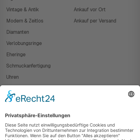
Vintage & Antik
Ankauf vor Ort
Modern & Zeitlos
Ankauf per Versand
Diamanten
Verlobungsringe
Eheringe
Schmuckanfertigung
Uhren
Gutscheine
HAUS
Susanne Steiger
Geschäfte