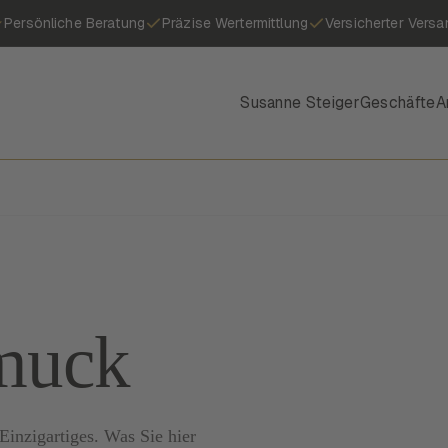
Persönliche Beratung
Präzise Wertermittlung
Versicherter Versa
Susanne Steiger
Geschäfte
A
hmuck
inzigartiges. Was Sie hier