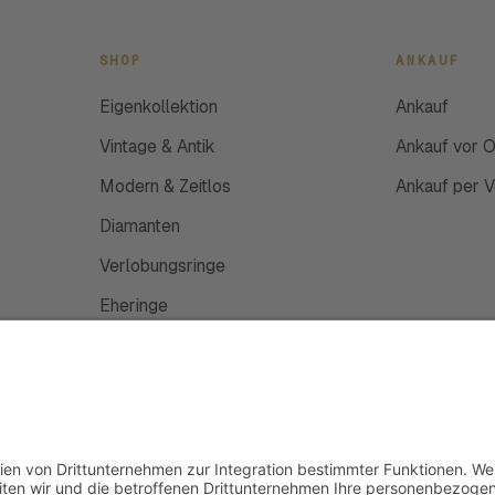
SHOP
ANKAUF
Eigenkollektion
Ankauf
Vintage & Antik
Ankauf vor O
Modern & Zeitlos
Ankauf per 
Diamanten
Verlobungsringe
Eheringe
Schmuckanfertigung
Uhren
Gutscheine