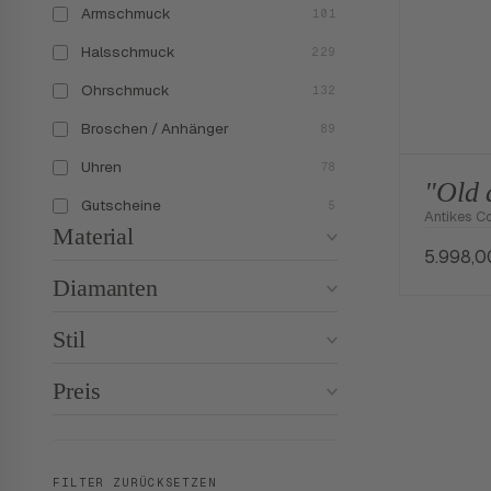
Armschmuck
101
Halsschmuck
229
Ohrschmuck
132
Broschen / Anhänger
89
Uhren
78
"Old 
Gutscheine
5
Antikes Co
Material
5.998,
Diamanten
Stil
Preis
FILTER ZURÜCKSETZEN