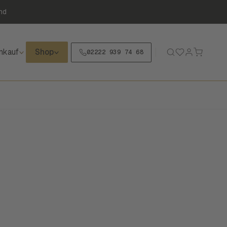
nd
nkauf
Shop
02222 939 74 68