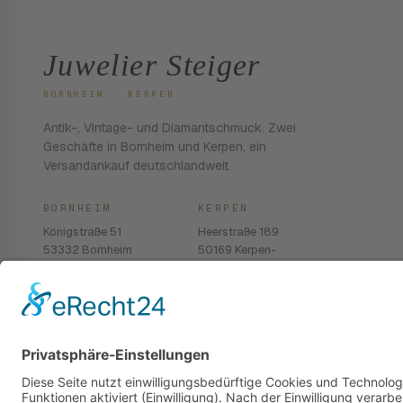
Juwelier Steiger
BORNHEIM · KERPEN
Antik-, Vintage- und Diamantschmuck. Zwei
Geschäfte in Bornheim und Kerpen, ein
Versandankauf deutschlandweit.
BORNHEIM
KERPEN
Königstraße 51
Heerstraße 189
53332 Bornheim
50169 Kerpen-
Balkhausen
02222 · 939 74 68
02237 · 603 96 13