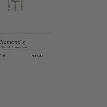
diamond´s"
llier mit Diamanten
00
€
DETAILS
→