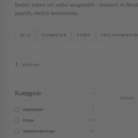
finden, haben wir selbst ausgewählt - kuratiert in B
geprüft, ehrlich beschrieben.
ALLE
DIAMANTEN
RINGE
VERLOBUNGSRIN
1
PRODUKT
Kategorie
VINTAGE
Diamanten
8
Ringe
616
Verlobungsringe
20