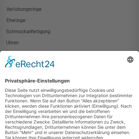
Verlobungsringe
Eheringe
Schmuckanfertigung
Uhren
Gutscheine
HAUS
Susanne Steiger
Geschäfte
Newsletter
Kontakt