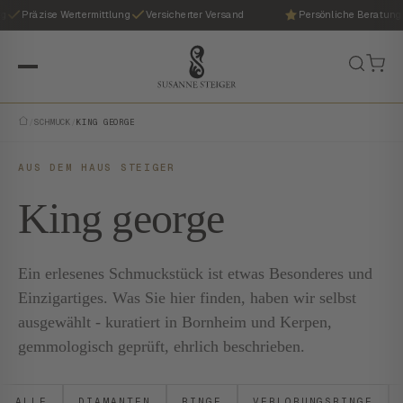
g
Präzise Wertermittlung
Versicherter Versand
Persönliche Beratung
/
SCHMUCK
/
KING GEORGE
AUS DEM HAUS STEIGER
King george
Ein erlesenes Schmuckstück ist etwas Besonderes und
Einzigartiges. Was Sie hier finden, haben wir selbst
ausgewählt - kuratiert in Bornheim und Kerpen,
gemmologisch geprüft, ehrlich beschrieben.
ALLE
DIAMANTEN
RINGE
VERLOBUNGSRINGE