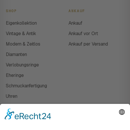
SHOP
ANKAUF
Eigenkollektion
Ankauf
Vintage & Antik
Ankauf vor Ort
Modern & Zeitlos
Ankauf per Versand
Diamanten
Verlobungsringe
Eheringe
Schmuckanfertigung
Uhren
Gutscheine
HAUS