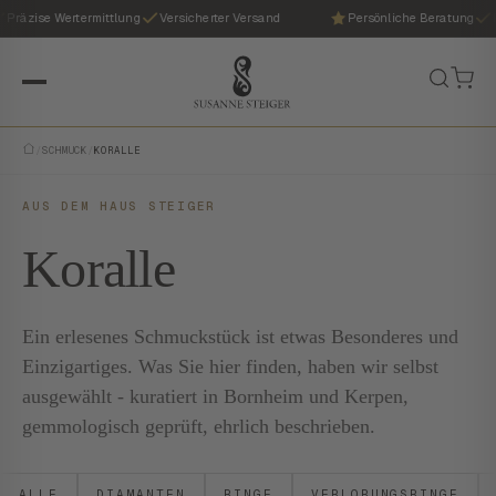
räzise Wertermittlung
Versicherter Versand
Persönliche Beratung
Prä
/
SCHMUCK
/
KORALLE
AUS DEM HAUS STEIGER
Koralle
Ein erlesenes Schmuckstück ist etwas Besonderes und
Einzigartiges. Was Sie hier finden, haben wir selbst
ausgewählt - kuratiert in Bornheim und Kerpen,
gemmologisch geprüft, ehrlich beschrieben.
ALLE
DIAMANTEN
RINGE
VERLOBUNGSRINGE