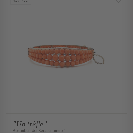
VINTAGE
"Un trèfle"
Bezaubernder Korallenarmreif