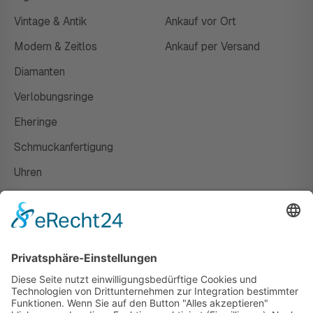
Vintage & Antik
Ankauf vor Ort
Modern & Zeitlos
Ankauf per Versand
Diamanten
Verlobungsringe
Eheringe
Schmuckanfertigung
Uhren
Gutscheine
HAUS
Susanne Steiger
Geschäfte