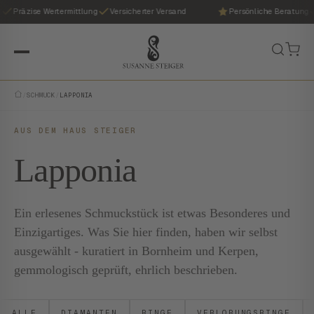
Präzise Wertermittlung
Versicherter Versand
Persönliche Beratung
/
SCHMUCK
/
LAPPONIA
AUS DEM HAUS STEIGER
Lapponia
Ein erlesenes Schmuckstück ist etwas Besonderes und
Einzigartiges. Was Sie hier finden, haben wir selbst
ausgewählt - kuratiert in Bornheim und Kerpen,
gemmologisch geprüft, ehrlich beschrieben.
ALLE
DIAMANTEN
RINGE
VERLOBUNGSRINGE