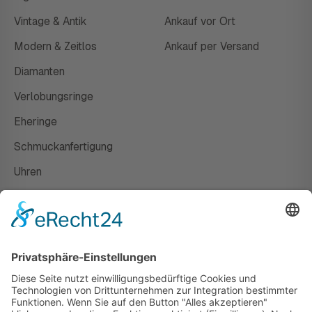
Vintage & Antik
Ankauf vor Ort
Modern & Zeitlos
Ankauf per Versand
Diamanten
Verlobungsringe
Eheringe
Schmuckanfertigung
Uhren
Gutscheine
HAUS
Susanne Steiger
Geschäfte