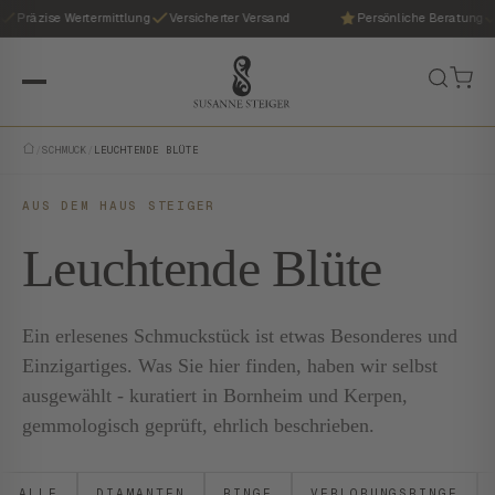
Präzise Wertermittlung
Versicherter Versand
Persönliche Beratung
/
SCHMUCK
/
LEUCHTENDE BLÜTE
AUS DEM HAUS STEIGER
Leuchtende Blüte
Ein erlesenes Schmuckstück ist etwas Besonderes und
Einzigartiges. Was Sie hier finden, haben wir selbst
ausgewählt - kuratiert in Bornheim und Kerpen,
gemmologisch geprüft, ehrlich beschrieben.
ALLE
DIAMANTEN
RINGE
VERLOBUNGSRINGE