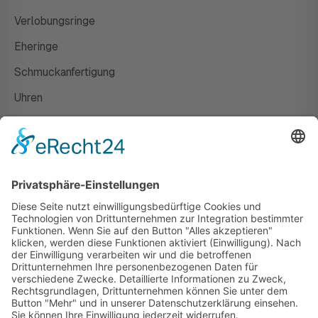
Verlobungsringe
Eheringe
Schmuckanfertigung
Uhren
Gutscheine
HAUS
Susanne Steiger
Geschäfte
Newsletter
Kontakt