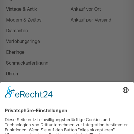
Vintage & Antik
Ankauf vor Ort
Modern & Zeitlos
Ankauf per Versand
Diamanten
Verlobungsringe
Eheringe
Schmuckanfertigung
Uhren
Gutscheine
HAUS
Susanne Steiger
Geschäfte