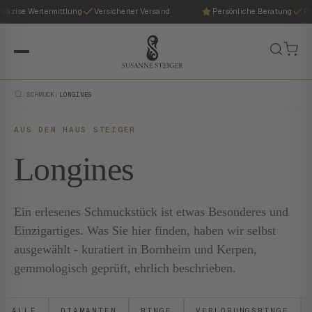
räzise Wertermittlung
Versicherter Versand
Persönliche Beratung
Prä
/
SCHMUCK
/
LONGINES
AUS DEM HAUS STEIGER
Longines
Ein erlesenes Schmuckstück ist etwas Besonderes und
Einzigartiges. Was Sie hier finden, haben wir selbst
ausgewählt - kuratiert in Bornheim und Kerpen,
gemmologisch geprüft, ehrlich beschrieben.
ALLE
DIAMANTEN
RINGE
VERLOBUNGSRINGE