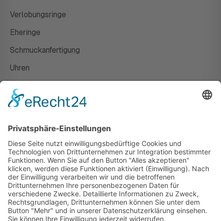
Verlobungsringe
Eheringe
Schmuckanfertigung
Uhren
Gutscheine
HAUS
Susanne Steiger
Geschäfte
Newsletter
Kontakt