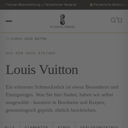
Präzise Wertermittlung
Versicherter Versand
Persönliche Beratung
/
SCHMUCK
/
LOUIS VUITTON
AUS DEM HAUS STEIGER
Louis Vuitton
Ein erlesenes Schmuckstück ist etwas Besonderes und
Einzigartiges. Was Sie hier finden, haben wir selbst
ausgewählt - kuratiert in Bornheim und Kerpen,
gemmologisch geprüft, ehrlich beschrieben.
ALLE
DIAMANTEN
RINGE
VERLOBUNGSRINGE