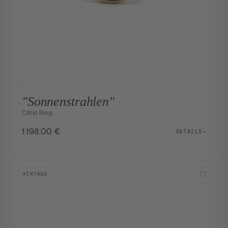
"Sonnenstrahlen"
Citrin Ring
1.198,00
€
DETAILS
→
VINTAGE