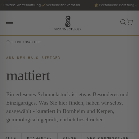
Präzise Wertermittlung
Versicherter Versand
Persönliche Beratung
/
SCHMUCK
/
MATTIERT
AUS DEM HAUS STEIGER
mattiert
Ein erlesenes Schmuckstück ist etwas Besonderes und
Einzigartiges. Was Sie hier finden, haben wir selbst
ausgewählt - kuratiert in Bornheim und Kerpen,
gemmologisch geprüft, ehrlich beschrieben.
ALLE
DIAMANTEN
RINGE
VERLOBUNGSRINGE