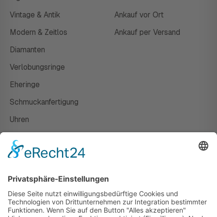
Vintage & Antik
Ankauf vor Ort
Modern & Zeitlos
Ankauf per Versand
Diamanten
Verlobungsringe
Eheringe
Schmuckanfertigung
Uhren
Gutscheine
HAUS
Susanne Steiger
Geschäfte