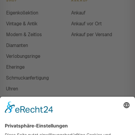
SHOP
ANKAUF
Eigenkollektion
Ankauf
Vintage & Antik
Ankauf vor Ort
Modern & Zeitlos
Ankauf per Versand
Diamanten
Verlobungsringe
Eheringe
Schmuckanfertigung
Uhren
Gutscheine
HAUS
Susanne Steiger