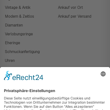
Vintage & Antik
Ankauf vor Ort
Modern & Zeitlos
Ankauf per Versand
Diamanten
Verlobungsringe
Eheringe
Schmuckanfertigung
Uhren
Gutscheine
HAUS
Susanne Steiger
Geschäfte