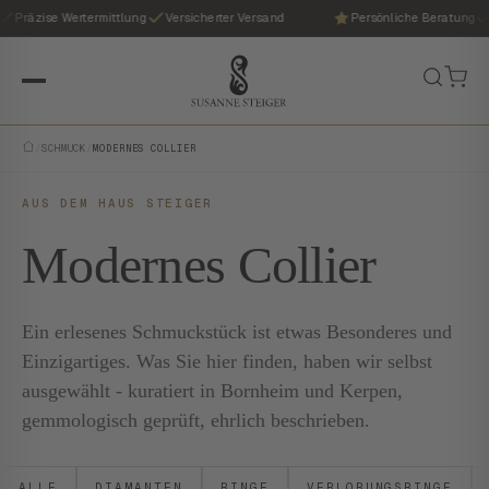
Präzise Wertermittlung
Versicherter Versand
Persönliche Beratung
/
SCHMUCK
/
MODERNES COLLIER
AUS DEM HAUS STEIGER
Modernes Collier
Ein erlesenes Schmuckstück ist etwas Besonderes und
Einzigartiges. Was Sie hier finden, haben wir selbst
ausgewählt - kuratiert in Bornheim und Kerpen,
gemmologisch geprüft, ehrlich beschrieben.
ALLE
DIAMANTEN
RINGE
VERLOBUNGSRINGE