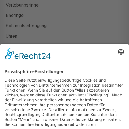
Verlobungsringe
Eheringe
Schmuckanfertigung
Uhren
Gutscheine
HAUS
Susanne Steiger
Geschäfte
Newsletter
Kontakt