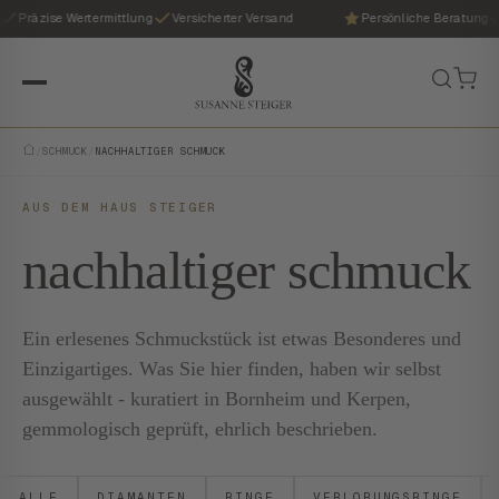
Präzise Wertermittlung
Versicherter Versand
Persönliche Beratung
/
SCHMUCK
/
NACHHALTIGER SCHMUCK
AUS DEM HAUS STEIGER
nachhaltiger schmuck
Ein erlesenes Schmuckstück ist etwas Besonderes und
Einzigartiges. Was Sie hier finden, haben wir selbst
ausgewählt - kuratiert in Bornheim und Kerpen,
gemmologisch geprüft, ehrlich beschrieben.
ALLE
DIAMANTEN
RINGE
VERLOBUNGSRINGE