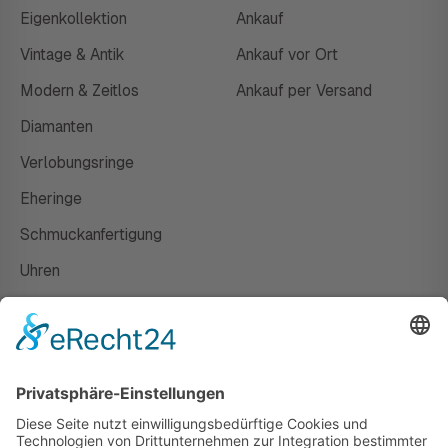
Eigenkollektion
Ankauf
Vintage & Antik
Ankauf vor Ort
Modern & Zeitlos
Ankauf per Versand
Diamanten
Verlobungsringe
Eheringe
Schmuckanfertigung
Uhren
Gutscheine
HAUS
Susanne Steiger