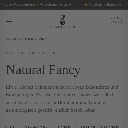
Präzise Wertermittlung
Versicherter Versand
Persönliche Beratung
P
/
SCHMUCK
/
NATURAL FANCY
AUS DEM HAUS STEIGER
Natural Fancy
Ein erlesenes Schmuckstück ist etwas Besonderes und
Einzigartiges. Was Sie hier finden, haben wir selbst
ausgewählt - kuratiert in Bornheim und Kerpen,
gemmologisch geprüft, ehrlich beschrieben.
ALLE
DIAMANTEN
RINGE
VERLOBUNGSRINGE