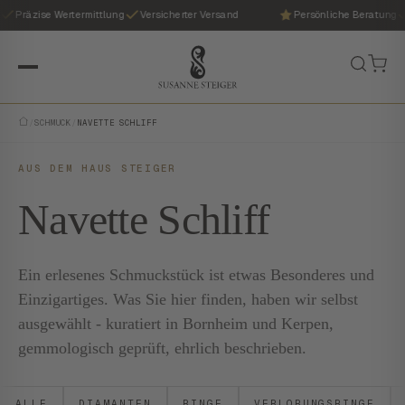
Präzise Wertermittlung
Versicherter Versand
Persönliche Beratung
/
SCHMUCK
/
NAVETTE SCHLIFF
AUS DEM HAUS STEIGER
Navette Schliff
Ein erlesenes Schmuckstück ist etwas Besonderes und
Einzigartiges. Was Sie hier finden, haben wir selbst
ausgewählt - kuratiert in Bornheim und Kerpen,
gemmologisch geprüft, ehrlich beschrieben.
ALLE
DIAMANTEN
RINGE
VERLOBUNGSRINGE