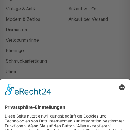
Vintage & Antik
Ankauf vor Ort
Modern & Zeitlos
Ankauf per Versand
Diamanten
Verlobungsringe
Eheringe
Schmuckanfertigung
Uhren
Gutscheine
HAUS
Susanne Steiger
Geschäfte