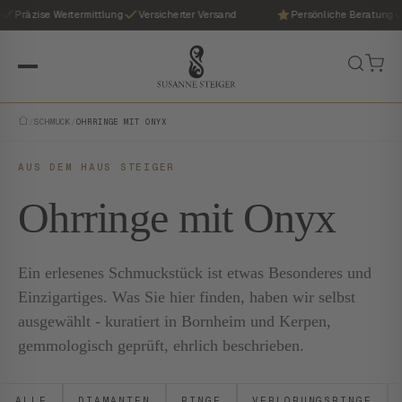
Präzise Wertermittlung
Versicherter Versand
Persönliche Beratung
/
SCHMUCK
/
OHRRINGE MIT ONYX
AUS DEM HAUS STEIGER
Ohrringe mit Onyx
Ein erlesenes Schmuckstück ist etwas Besonderes und
Einzigartiges. Was Sie hier finden, haben wir selbst
ausgewählt - kuratiert in Bornheim und Kerpen,
gemmologisch geprüft, ehrlich beschrieben.
ALLE
DIAMANTEN
RINGE
VERLOBUNGSRINGE