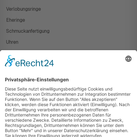
Verlobungsringe
Eheringe
Schmuckanfertigung
Uhren
Gutscheine
HAUS
Susanne Steiger
Geschäfte
Newsletter
Kontakt