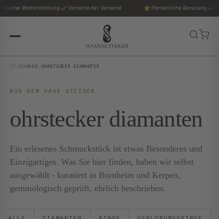
Präzise Wertermittlung
Versicherter Versand
Persönliche Beratung
Pr
/
SCHMUCK
/
OHRSTECKER DIAMANTEN
AUS DEM HAUS STEIGER
ohrstecker diamanten
Ein erlesenes Schmuckstück ist etwas Besonderes und
Einzigartiges. Was Sie hier finden, haben wir selbst
ausgewählt - kuratiert in Bornheim und Kerpen,
gemmologisch geprüft, ehrlich beschrieben.
ALLE
DIAMANTEN
RINGE
VERLOBUNGSRINGE