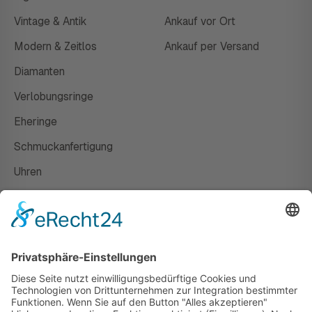
Vintage & Antik
Ankauf vor Ort
Modern & Zeitlos
Ankauf per Versand
Diamanten
Verlobungsringe
Eheringe
Schmuckanfertigung
Uhren
Gutscheine
HAUS
Susanne Steiger
Geschäfte