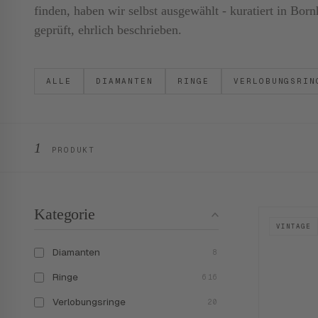
finden, haben wir selbst ausgewählt - kuratiert in B
geprüft, ehrlich beschrieben.
ALLE
DIAMANTEN
RINGE
VERLOBUNGSRIN
1
PRODUKT
Kategorie
VINTAGE
Diamanten
8
Ringe
616
Verlobungsringe
20