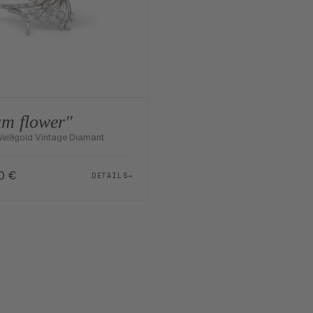
m flower"
Weißgold Vintage Diamant
00
€
DETAILS
→