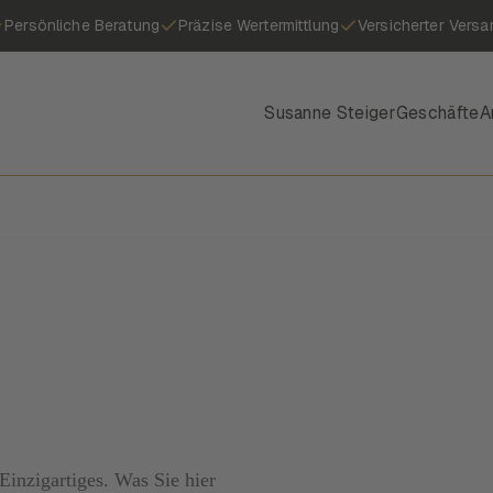
Persönliche Beratung
Präzise Wertermittlung
Versicherter Versa
Susanne Steiger
Geschäfte
A
inzigartiges. Was Sie hier