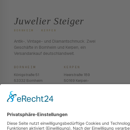
Juwelier Steiger
BORNHEIM · KERPEN
Antik-, Vintage- und Diamantschmuck. Zwei
Geschäfte in Bornheim und Kerpen, ein
Versandankauf deutschlandweit.
BORNHEIM
KERPEN
Königstraße 51
Heerstraße 189
53332 Bornheim
50169 Kerpen-
Balkhausen
02222 · 939 74 68
02237 · 603 96 13