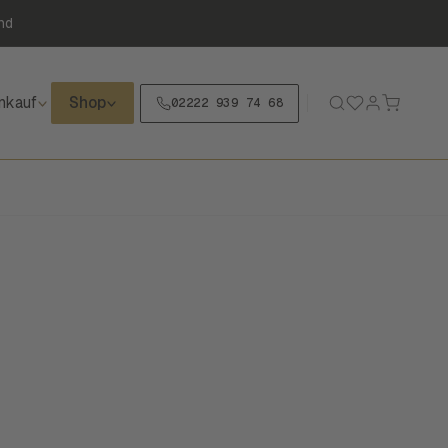
nd
nkauf
Shop
02222 939 74 68