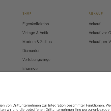
SHOP
ANKAUF
Eigenkollektion
Ankauf
Vintage & Antik
Ankauf vor O
Modern & Zeitlos
Ankauf per 
Diamanten
Verlobungsringe
Eheringe
Schmuckanfertigung
Uhren
Gutscheine