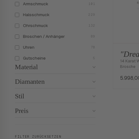
Armschmuck
101
Halsschmuck
229
Ohrschmuck
132
Broschen / Anhänger
89
Uhren
78
"Drea
Gutscheine
5
14 Karat 
Material
Brosche
5.998,
Diamanten
Stil
Preis
FILTER ZURÜCKSETZEN