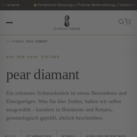
ter Versand
Persönliche Beratung
Präzise Wertermittlung
Versicherte
/
SCHMUCK
/
PEAR DIAMANT
AUS DEM HAUS STEIGER
pear diamant
Ein erlesenes Schmuckstück ist etwas Besonderes und
Einzigartiges. Was Sie hier finden, haben wir selbst
ausgewählt - kuratiert in Bornheim und Kerpen,
gemmologisch geprüft, ehrlich beschrieben.
ALLE
DIAMANTEN
RINGE
VERLOBUNGSRINGE