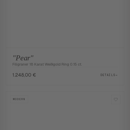
"Pear"
Filigraner 18 Karat Weißgold Ring 0.15 ct.
1.248,00
€
DETAILS
→
MODERN