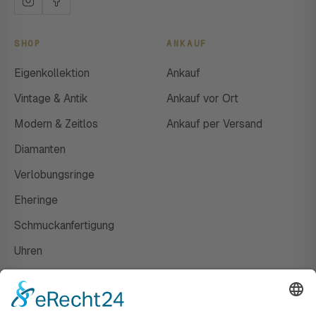
SHOP
ANKAUF
Eigenkollektion
Ankauf
Vintage & Antik
Ankauf vor Ort
Modern & Zeitlos
Ankauf per Versand
Diamanten
Verlobungsringe
Eheringe
Schmuckanfertigung
Uhren
Gutscheine