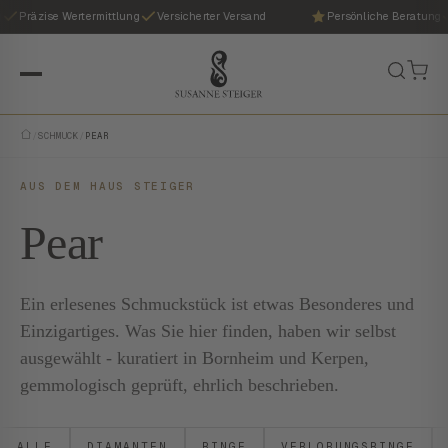
Präzise Wertermittlung
Versicherter Versand
Persönliche Beratung
/
SCHMUCK
/
PEAR
AUS DEM HAUS STEIGER
Pear
Ein erlesenes Schmuckstück ist etwas Besonderes und
Einzigartiges. Was Sie hier finden, haben wir selbst
ausgewählt - kuratiert in Bornheim und Kerpen,
gemmologisch geprüft, ehrlich beschrieben.
ALLE
DIAMANTEN
RINGE
VERLOBUNGSRINGE