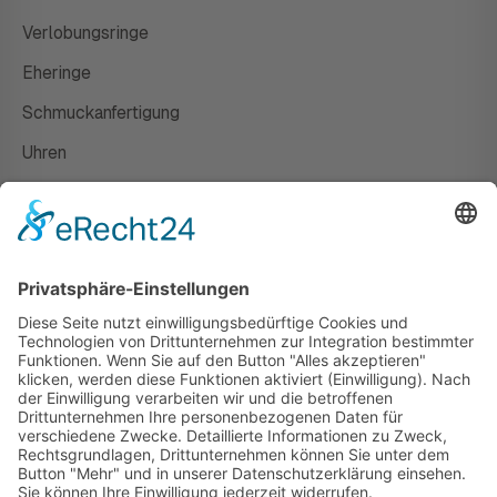
Verlobungsringe
Eheringe
Schmuckanfertigung
Uhren
Gutscheine
HAUS
Susanne Steiger
Geschäfte
Newsletter
Kontakt