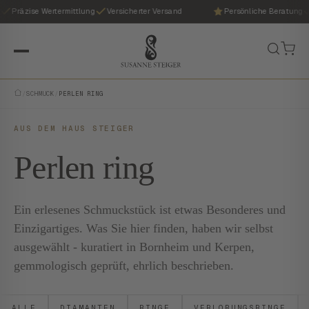
Präzise Wertermittlung
Versicherter Versand
Persönliche Beratung
/
SCHMUCK
/
PERLEN RING
AUS DEM HAUS STEIGER
Perlen ring
Ein erlesenes Schmuckstück ist etwas Besonderes und
Einzigartiges. Was Sie hier finden, haben wir selbst
ausgewählt - kuratiert in Bornheim und Kerpen,
gemmologisch geprüft, ehrlich beschrieben.
ALLE
DIAMANTEN
RINGE
VERLOBUNGSRINGE