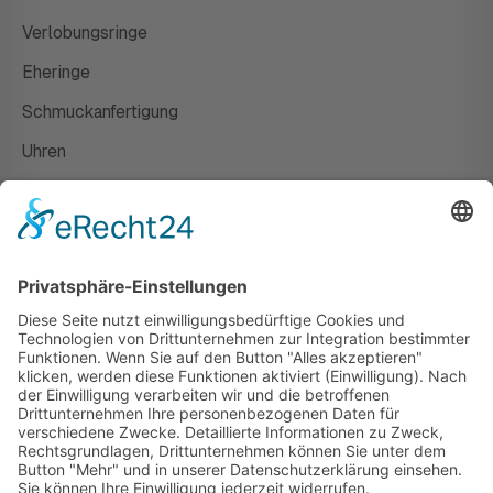
Verlobungsringe
Eheringe
Schmuckanfertigung
Uhren
Gutscheine
HAUS
Susanne Steiger
Geschäfte
Newsletter
Kontakt