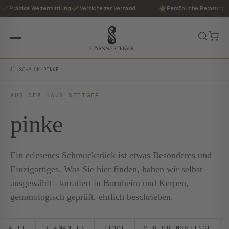
Präzise Wertermittlung
Versicherter Versand
Persönliche Beratung
/
SCHMUCK
/
PINKE
AUS DEM HAUS STEIGER
pinke
Ein erlesenes Schmuckstück ist etwas Besonderes und
Einzigartiges. Was Sie hier finden, haben wir selbst
ausgewählt - kuratiert in Bornheim und Kerpen,
gemmologisch geprüft, ehrlich beschrieben.
ALLE
DIAMANTEN
RINGE
VERLOBUNGSRINGE