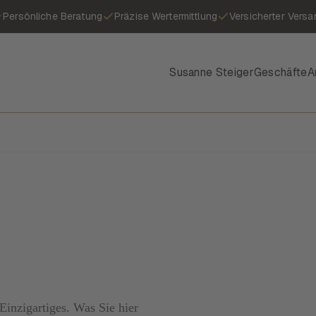
Persönliche Beratung
Präzise Wertermittlung
Versicherter Versa
Susanne Steiger
Geschäfte
A
inzigartiges. Was Sie hier