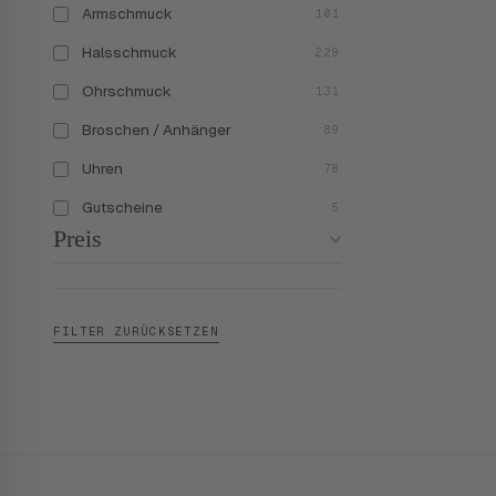
Armschmuck
101
Halsschmuck
229
Ohrschmuck
131
Broschen / Anhänger
89
Uhren
78
Gutscheine
5
Preis
FILTER ZURÜCKSETZEN