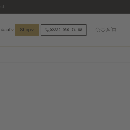
nd
nkauf
Shop
02222 939 74 68