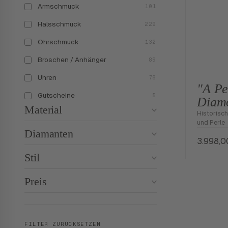
Armschmuck
101
Halsschmuck
229
Ohrschmuck
132
Broschen / Anhänger
89
Uhren
78
"A Pe
Gutscheine
5
Diam
Material
Historisch
und Perle
Diamanten
3.998,
Stil
Preis
FILTER ZURÜCKSETZEN