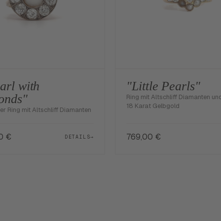
arl with
"Little Pearls"
onds"
Ring mit Altschliff Diamanten un
18 Karat Gelbgold
er Ring mit Altschliff Diamanten
00
€
769,00
€
DETAILS
→