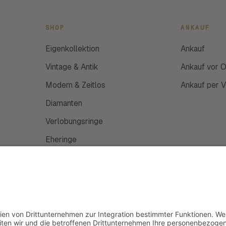
SHOP
ANKAUF
Eigenkollektion
Ankauf
Vintage & Antik
Ankauf vor O
Modern & Zeitlos
Ankauf per 
Diamanten
Verlobungsringe
Eheringe
Schmuckanfertigung
Uhren
Gutscheine