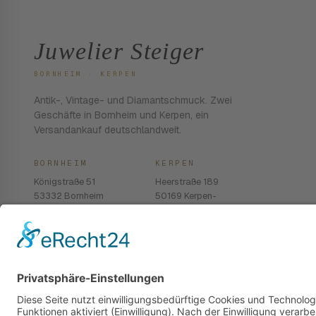
Juwelier Steiger
BORNHEIM · KERPEN
Antik-, Vintage- und Diamantschmuck. Zwei
Geschäfte in Bornheim und Kerpen, ein
Versandankauf deutschlandweit.
BORNHEIM
KERPEN
Königstraße 51
Heerstraße 189
53332 Bornheim
50169 Kerpen-
Balkhausen
02222 · 939 74 68
02237 · 603 96 13