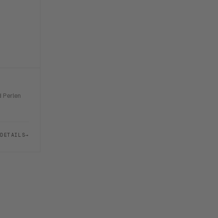
d Perlen
DETAILS
→