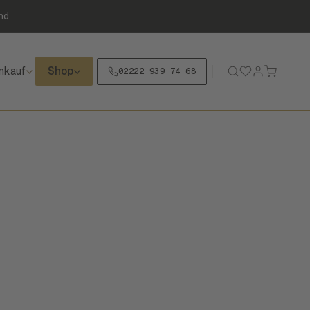
nd
nkauf
Shop
02222 939 74 68