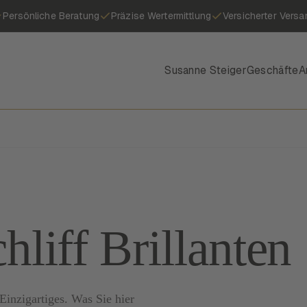
Persönliche Beratung
Präzise Wertermittlung
Versicherter Versa
Susanne Steiger
Geschäfte
A
hliff Brillanten
inzigartiges. Was Sie hier