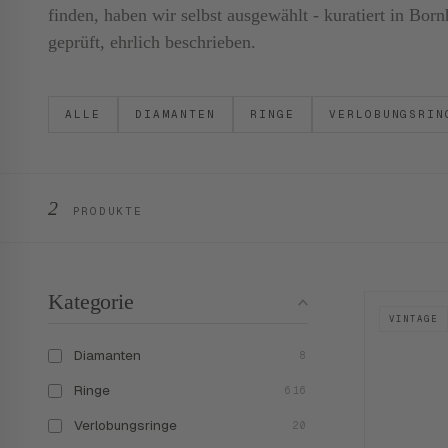
finden, haben wir selbst ausgewählt - kuratiert in B
geprüft, ehrlich beschrieben.
ALLE
DIAMANTEN
RINGE
VERLOBUNGSRIN
2
PRODUKTE
Kategorie
VINTAGE
Diamanten
8
Ringe
616
Verlobungsringe
20