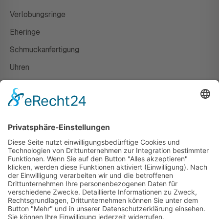
Verlobungsringe
Eheringe
Schmuckanfertigung
Uhren
Gutscheine
HAUS
Susanne Steiger
Geschäfte
Newsletter
Kontakt