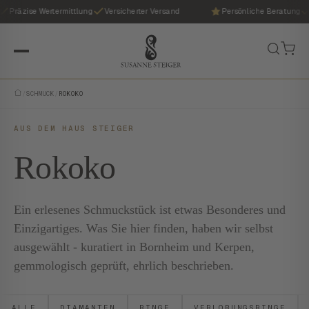
Präzise Wertermittlung
Versicherter Versand
Persönliche Beratung
/
SCHMUCK
/
ROKOKO
AUS DEM HAUS STEIGER
Rokoko
Ein erlesenes Schmuckstück ist etwas Besonderes und
Einzigartiges. Was Sie hier finden, haben wir selbst
ausgewählt - kuratiert in Bornheim und Kerpen,
gemmologisch geprüft, ehrlich beschrieben.
ALLE
DIAMANTEN
RINGE
VERLOBUNGSRINGE