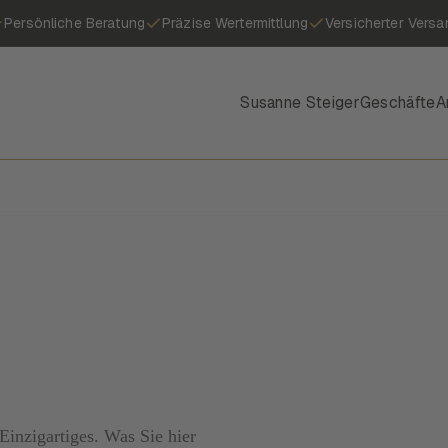
Persönliche Beratung
Präzise Wertermittlung
Versicherter Versa
Susanne Steiger
Geschäfte
A
inzigartiges. Was Sie hier