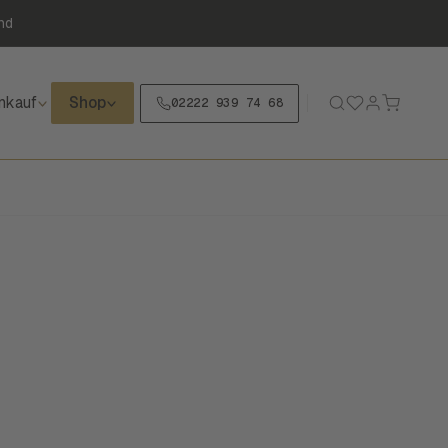
nd
nkauf
Shop
02222 939 74 68