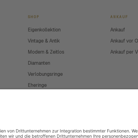
SHOP
ANKAUF
Eigenkollektion
Ankauf
Vintage & Antik
Ankauf vor O
Modern & Zeitlos
Ankauf per 
Diamanten
Verlobungsringe
Eheringe
Schmuckanfertigung
Uhren
Gutscheine