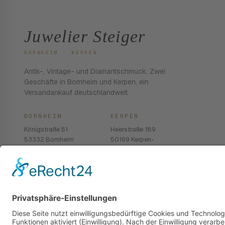
Juwelier Steiger
BORNHEIM · KERPEN
Antik-, Vintage- und Diamantschmuck. Zwei
Geschäfte in Bornheim und Kerpen, ein
Versandankauf deutschlandweit.
BORNHEIM
KERPEN
Königstraße 51
Heerstraße 189
53332 Bornheim
50169 Kerpen-
Balkhausen
02222 · 939 74 68
02237 · 603 96 13