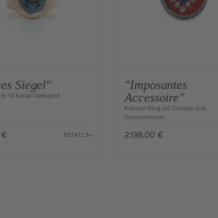
es Siegel"
"Imposantes
Accessoire"
 in 14 Karat Gelbgold
Karneol Ring mit Emaille und
Diamantrosen
0
€
2.198,00
€
DETAILS
→