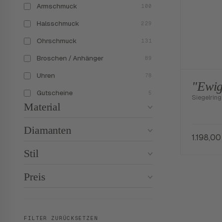
Armschmuck
100
Halsschmuck
229
Ohrschmuck
131
Broschen / Anhänger
89
Uhren
78
"Ewig
Gutscheine
5
Siegelring
Material
Diamanten
1.198,0
Stil
Preis
FILTER ZURÜCKSETZEN