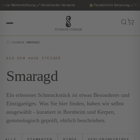
ise Wertermittlung
Versicherter Versand
Persönliche Beratung
Präzis
/
SCHMUCK
/
SMARAGD
AUS DEM HAUS STEIGER
Smaragd
Ein erlesenes Schmuckstück ist etwas Besonderes und
Einzigartiges. Was Sie hier finden, haben wir selbst
ausgewählt - kuratiert in Bornheim und Kerpen,
gemmologisch geprüft, ehrlich beschrieben.
ALLE
DIAMANTEN
RINGE
VERLOBUNGSRINGE