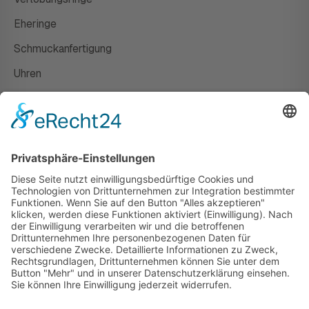
Eheringe
Schmuckanfertigung
Uhren
Gutscheine
HAUS
Susanne Steiger
Geschäfte
Newsletter
Kontakt