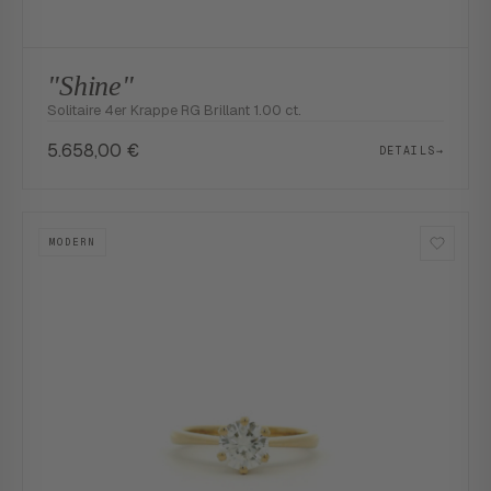
"Shine"
Solitaire 4er Krappe RG Brillant 1.00 ct.
5.658,00
€
DETAILS
→
MODERN