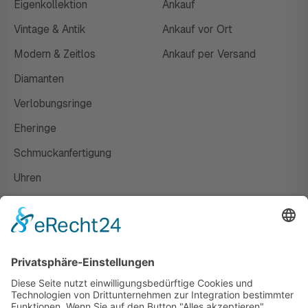
Eigenkollektion
Ankauf
Vintage & Antik
Ankauf vor Ort
Modern & Zeitlos
Ankauf per Versand
Diamanten
Verlobungsringe
Eheringe
Schmuckanfertigung
Uhren
Gutscheine
HAUS
Susanne Steiger
Geschäfte