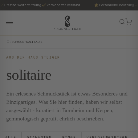
Präzise Wertermittlung
Versicherter Versand
Persönliche Beratung
/
SCHMUCK
/
SOLITAIRE
AUS DEM HAUS STEIGER
solitaire
Ein erlesenes Schmuckstück ist etwas Besonderes und
Einzigartiges. Was Sie hier finden, haben wir selbst
ausgewählt - kuratiert in Bornheim und Kerpen,
gemmologisch geprüft, ehrlich beschrieben.
ALLE
DIAMANTEN
RINGE
VERLOBUNGSRINGE