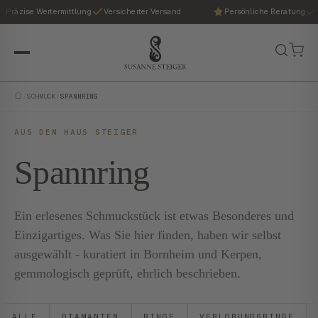
Präzise Wertermittlung
Versicherter Versand
Persönliche Beratung
P
/
SCHMUCK
/
SPANNRING
AUS DEM HAUS STEIGER
Spannring
Ein erlesenes Schmuckstück ist etwas Besonderes und
Einzigartiges. Was Sie hier finden, haben wir selbst
ausgewählt - kuratiert in Bornheim und Kerpen,
gemmologisch geprüft, ehrlich beschrieben.
ALLE
DIAMANTEN
RINGE
VERLOBUNGSRINGE