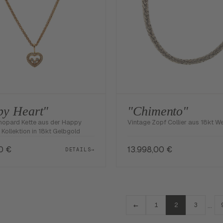
y Heart"
"Chimento"
hopard Kette aus der Happy
Vintage Zopf Collier aus 18kt W
Kollektion in 18kt Gelbgold
00
€
13.998,00
€
DETAILS
→
←
…
1
2
3