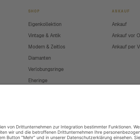
SHOP
ANKAUF
Eigenkollektion
Ankauf
Vintage & Antik
Ankauf vor O
Modern & Zeitlos
Ankauf per 
Diamanten
Verlobungsringe
Eheringe
Schmuckanfertigung
Uhren
Gutscheine