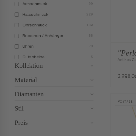
Armschmuck
99
Halsschmuck
229
Ohrschmuck
130
Broschen / Anhänger
88
Uhren
78
"Perl
Gutscheine
5
Antikes Co
Kollektion
3.298,
Material
Diamanten
VINTAGE
Stil
Preis