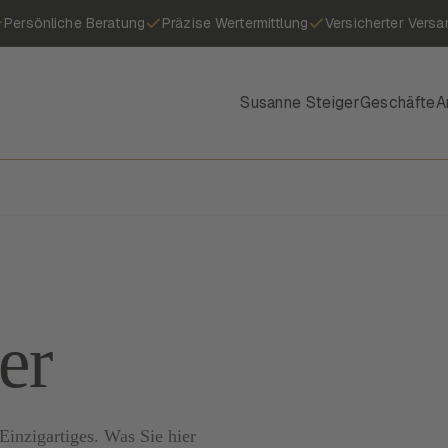
Persönliche Beratung
Präzise Wertermittlung
Versicherter Versa
Susanne Steiger
Geschäfte
A
er
inzigartiges. Was Sie hier