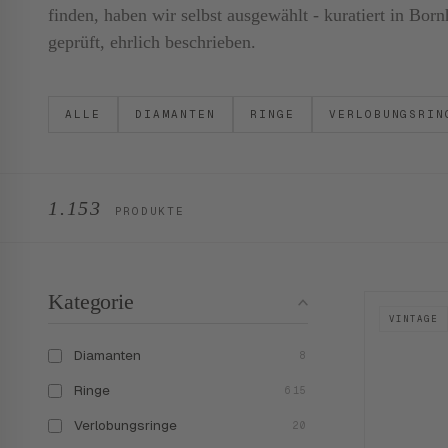
finden, haben wir selbst ausgewählt - kuratiert in B
geprüft, ehrlich beschrieben.
ALLE
DIAMANTEN
RINGE
VERLOBUNGSRIN
1.153
PRODUKTE
Kategorie
VINTAGE
Diamanten
8
Ringe
615
Verlobungsringe
20