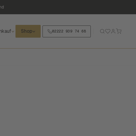
nd
nkauf
Shop
02222 939 74 68