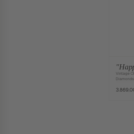
"Happ
Vintage C
Diamonds 
3.869,