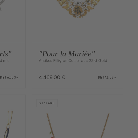
rls"
"Pour la Mariée"
d mit
Antikes Filligran Collier aus 22kt Gold
4.469,00
€
DETAILS
→
DETAILS
→
VINTAGE