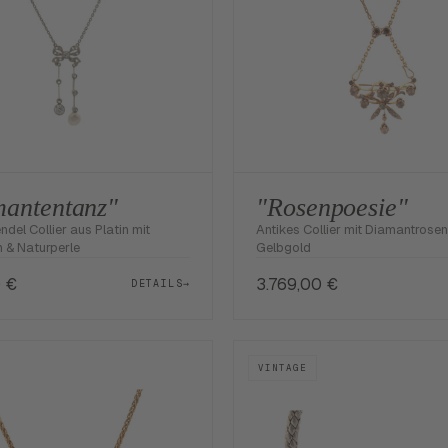
antentanz"
"Rosenpoesie"
ndel Collier aus Platin mit
Antikes Collier mit Diamantrosen
 & Naturperle
Gelbgold
0
€
3.769,00
€
DETAILS
→
VINTAGE