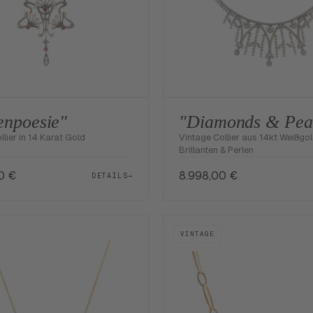
enpoesie"
"Diamonds & Pea
llier in 14 Karat Gold
Vintage Collier aus 14kt Weißgol
Brillanten & Perlen
00
€
8.998,00
€
DETAILS
→
VINTAGE