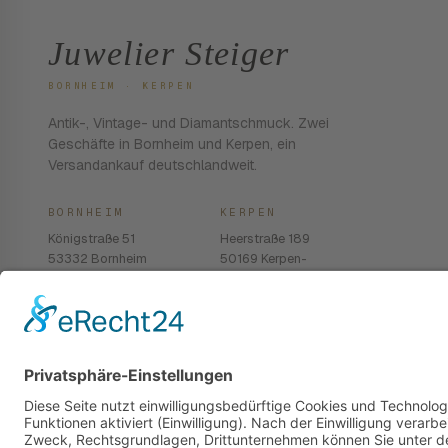
Juwelier Steiger
BORNHEIM · KERPEN
Antik-, Vintage- und Diamantschmuck. Zwei
Geschäfte in Bornheim und Kerpen, ein
Versandankauf deutschlandweit.
BORNHEIM
KERPEN
Königstraße 51
Heerstraße 189
53332 Bornheim
50169 Kerpen-
Balkhausen
02222 · 939 74 68
02237 · 603 96 13