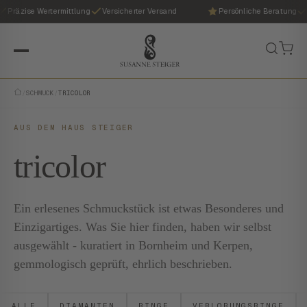
Präzise Wertermittlung
Versicherter Versand
Persönliche Beratung
/
SCHMUCK
/
TRICOLOR
AUS DEM HAUS STEIGER
tricolor
Ein erlesenes Schmuckstück ist etwas Besonderes und
Einzigartiges. Was Sie hier finden, haben wir selbst
ausgewählt - kuratiert in Bornheim und Kerpen,
gemmologisch geprüft, ehrlich beschrieben.
ALLE
DIAMANTEN
RINGE
VERLOBUNGSRINGE