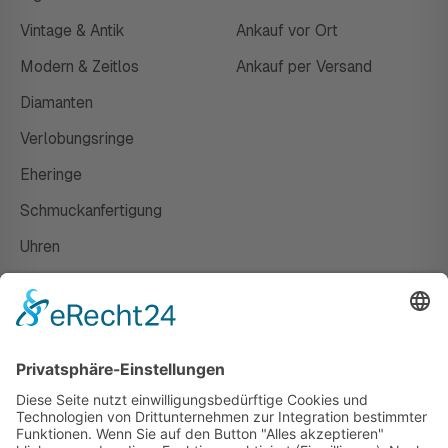
Vintage & Antik
Ankauf vor Ort
Modern & Zeitlos
Ankauf per Versand
Diamanten
Verlobungsringe
Eheringe
Schmuckanfertigung
Uhren
Gutscheine
HAUS
Susanne Steiger
Geschäfte